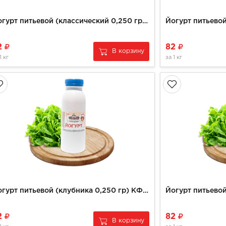
Йогурт питьевой (классический 0,250 гр) КФХ РУЗАНОВ
2
82
В корзину
1 кг
за
1 кг
Йогурт питьевой (клубника 0,250 гр) КФХ РУЗАНОВ
2
82
В корзину