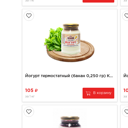
за
1 кг
за
Йогурт термостатный (банан 0,250 гр) КФХ РУЗАНОВ
105
1
В корзину
за
1 кг
за