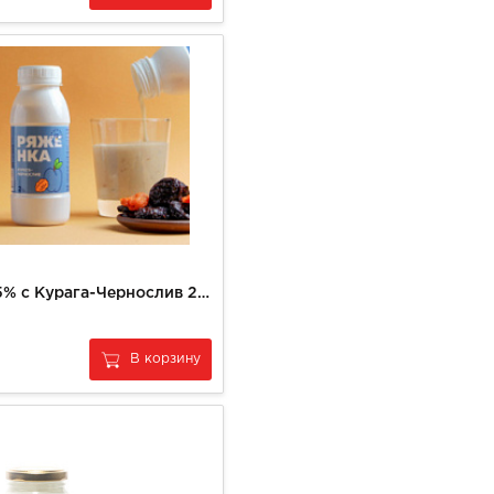
Ряженка мдж 2,5% с Курага-Чернослив 230 г
В корзину