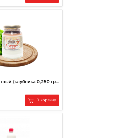
Йогурт термостатный (клубника 0,250 гр) КХФ РУЗАНОВ
В корзину