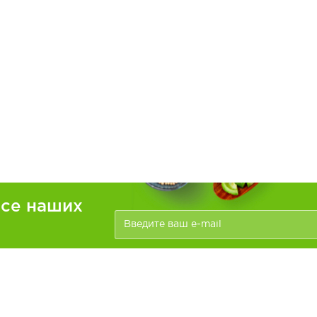
рсе наших
ателям
Информация