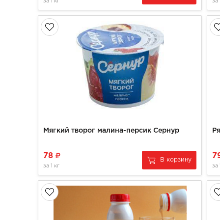
за
1 кг
за
Мягкий творог малина-персик Сернур
78
7
В корзину
за
1 кг
за