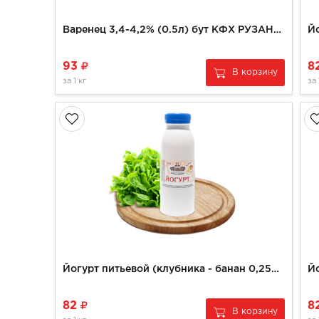
Варенец 3,4-4,2% (0.5л) бут КФХ РУЗАНОВ
93
8
В корзину
за
1 кг
за
Йогурт питьевой (клубника - банан 0,250 гр)
82
8
В корзину