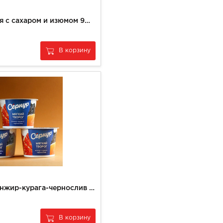
Масса творожная с сахаром и изюмом 9% (200гр)
В корзину
Мягкий творог инжир-курага-чернослив Сернур
В корзину