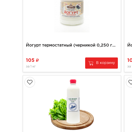
Йогурт термостатный (черникой 0,250 гр) КФХ РУЗАНОВ
105
1
В корзину
за
1 кг
за