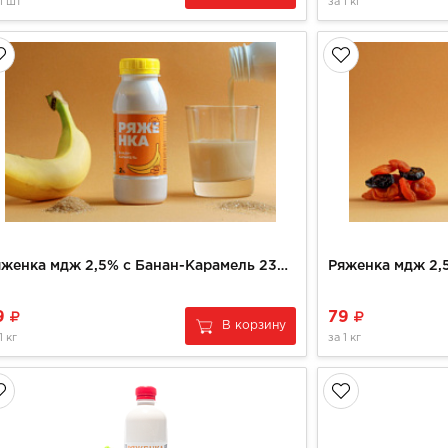
1 шт
за
1 кг
Ряженка мдж 2,5% с Банан-Карамель 230 г
9
79
В корзину
1 кг
за
1 кг