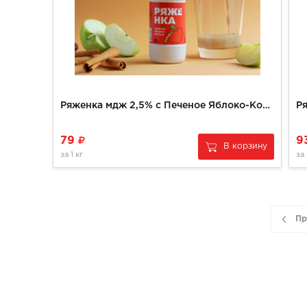
Ряженка мдж 2,5% с Печеное Яблоко-Корица 230 г
Р
79
9
В корзину
за
1 кг
за
Пр