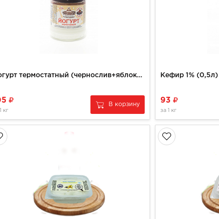
Йогурт термостатный (чернослив+яблоко 0,250 гр) КФХ РУЗАНОВ
Кефир 1% (0,5л
05
93
В корзину
1 кг
за
1 кг