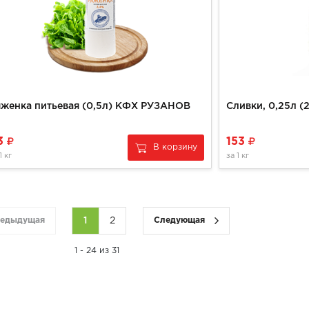
яженка питьевая (0,5л) КФХ РУЗАНОВ
Сливки, 0,25л 
3
153
В корзину
1 кг
за
1 кг
едыдущая
1
2
Следующая
1 - 24 из 31