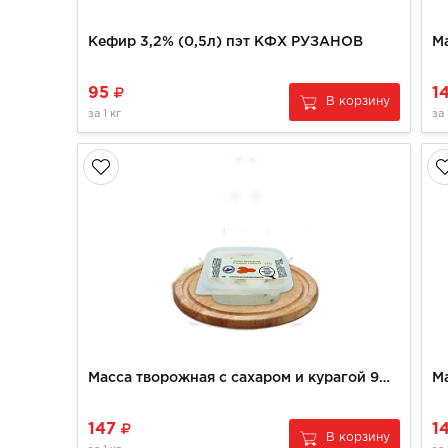
Кефир 3,2% (0,5л) пэт КФХ РУЗАНОВ
95
1
В корзину
за
1 кг
за
Масса творожная с сахаром и курагой 9% (200гр)
147
1
В корзину