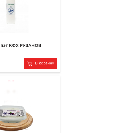
) пэт КФХ РУЗАНОВ
В корзину