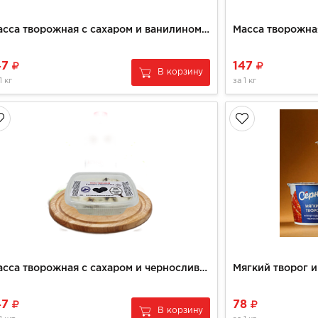
Масса творожная с сахаром и ванилином 9% (200гр)
47
147
В корзину
1 кг
за
1 кг
Масса творожная с сахаром и черносливом 9% (200гр)
47
78
В корзину