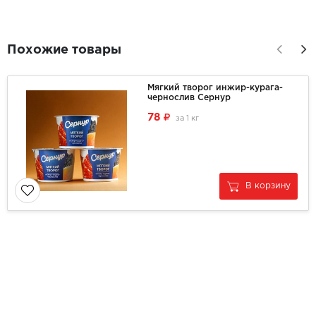
Похожие товары
Мягкий творог инжир-курага-
чернослив Сернур
78
за
1 кг
В корзину