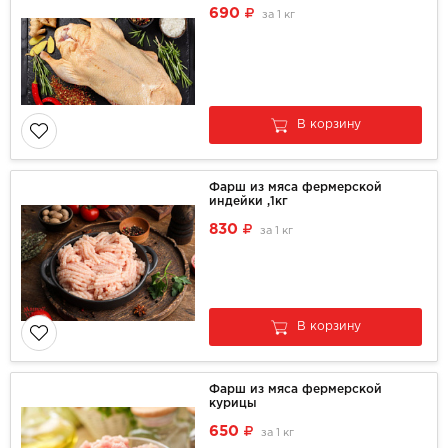
690
за
1 кг
В корзину
Фарш из мяса фермерской
индейки ,1кг
830
за
1 кг
В корзину
Фарш из мяса фермерской
курицы
650
за
1 кг