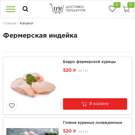
0
0
Главная
Каталог
Фермерская индейка
Бедро фермерской курицы
520
за
1 кг
В корзину
Голени куриные охлажденные
520
за
1 кг