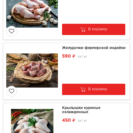
В корзину
Желудочки фермерской индейки
590
за
1 кг
В корзину
Крылышки куриные
охлажденные
450
за
1 кг