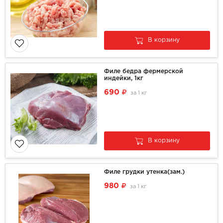
В корзину
Филе бедра фермерской
индейки, 1кг
690
за
1 кг
В корзину
Филе грудки утенка(зам.)
980
за
1 кг