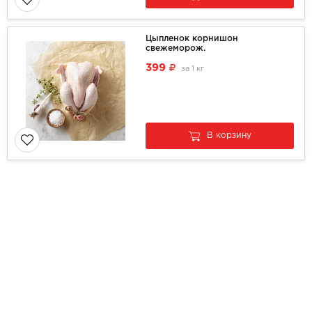
Цыпленок корнишон
свежеморож.
399
за
1 кг
В корзину