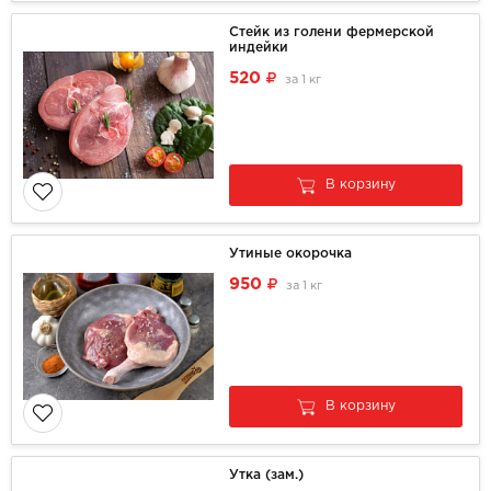
Стейк из голени фермерской
индейки
520
за
1 кг
В корзину
Утиные окорочка
950
за
1 кг
В корзину
Утка (зам.)