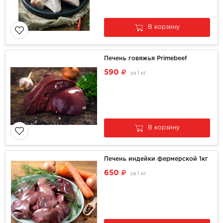
В корзину
Печень говяжья Primebeef
590
за
1 кг
В корзину
Печень индейки фермерской 1кг
650
за
1 кг