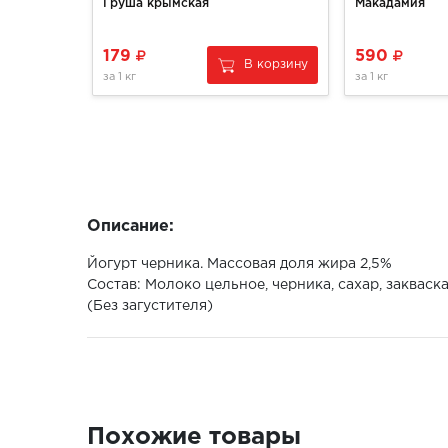
Груша крымская
Макадамия
179
590
В корзину
за
1 кг
за
1 кг
Описание:
Йогурт черника. Массовая доля жира 2,5%
Состав: Молоко цельное, черника, сахар, закваск
(Без загустителя)
Похожие товары