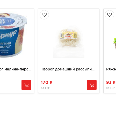
Мягкий творог малина-персик Сернур
Творог домашний рассыпчатый 0,25кг мдж 5%, КФХ РУЗАНОВ
170
93
за
1 кг
за
1 кг