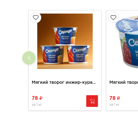
Мягкий творог инжир-курага-чернослив Сернур
78
78
за
1 кг
за
1 кг