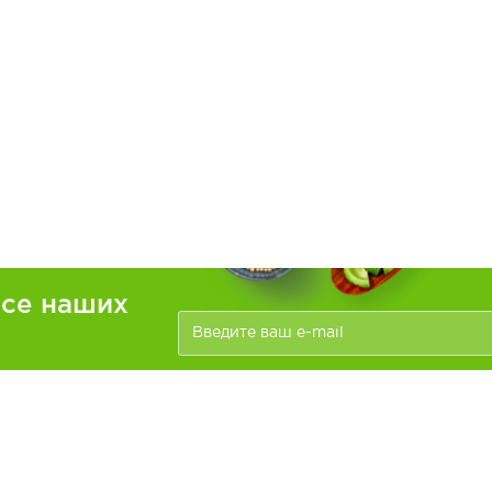
рсе наших
ателям
Информация