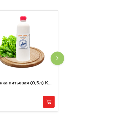
Ряженка питьевая (0,5л) КФХ РУЗАНОВ
Творог (манго-маракуйя) мдж 3%
78
за
1 кг