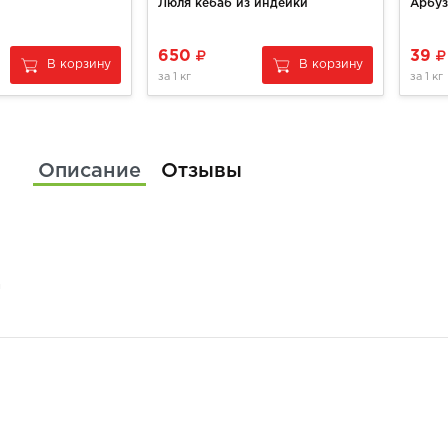
Люля кебаб из индейки
Арбуз
650
39
В корзину
В корзину
за
1 кг
за
1 кг
Описание
Отзывы
а