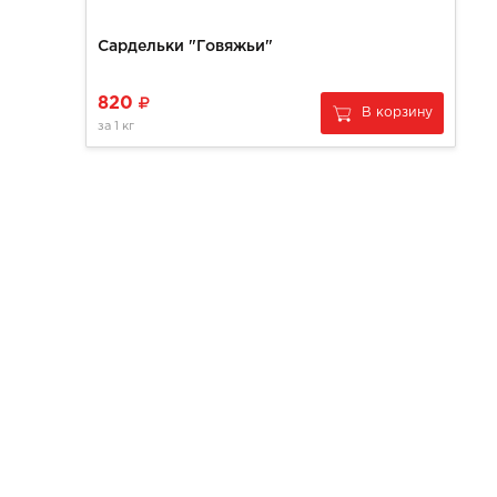
Сардельки "Говяжьи"
820
В корзину
за
1 кг