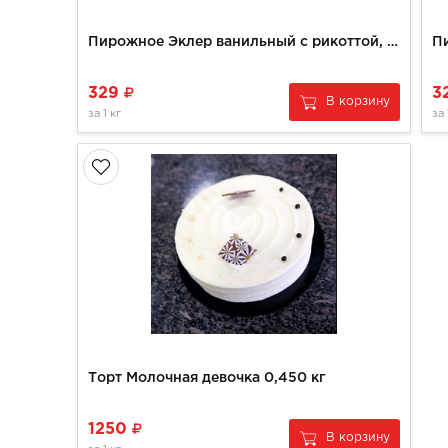
Пирожное Эклер ванильный с рикоттой, 150 гр (3шт)
329
3
В корзину
за
1 кг
за
Торт Молочная девочка 0,450 кг
1250
В корзину