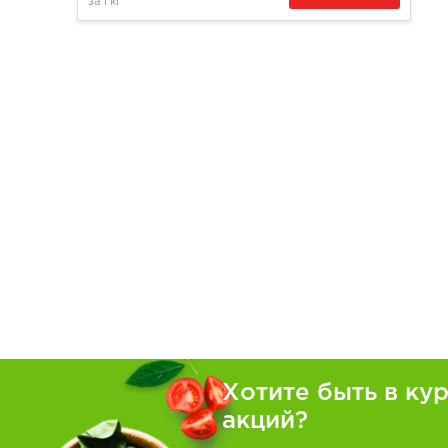
за
1 кг
Хотите быть в ку
акций?