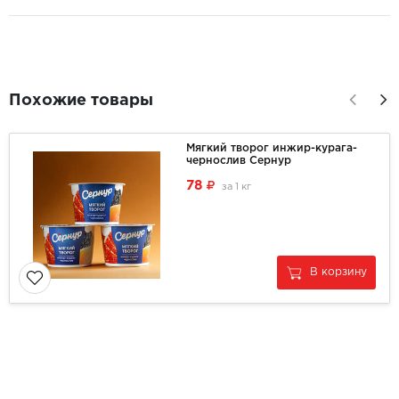
Похожие товары
Мягкий творог инжир-курага-
чернослив Сернур
78
за
1 кг
В корзину