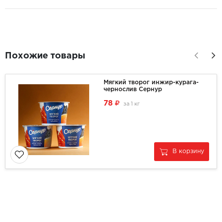
Похожие товары
Мягкий творог инжир-курага-
чернослив Сернур
78
за
1 кг
В корзину