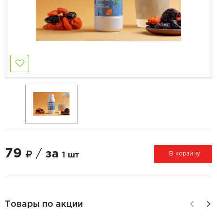
79
/
за
В корзину
1 шт
Товары по акции