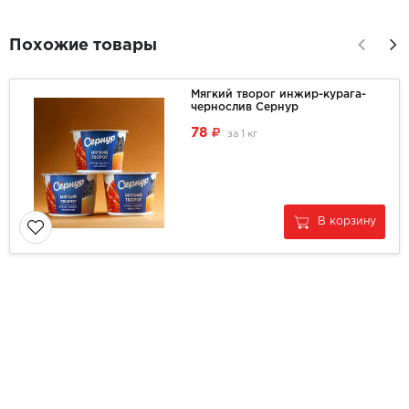
Похожие товары
Мягкий творог инжир-курага-
чернослив Сернур
78
за
1 кг
В корзину