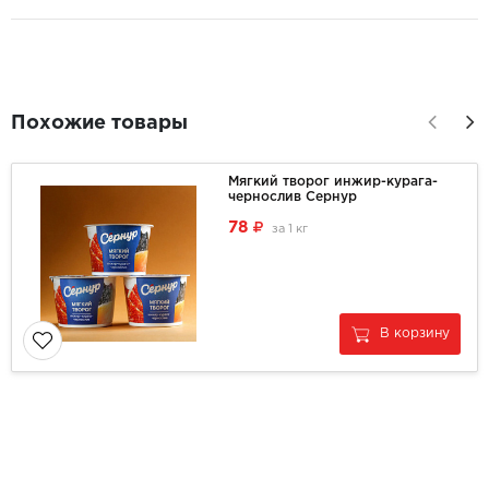
Похожие товары
Мягкий творог инжир-курага-
чернослив Сернур
78
за
1 кг
В корзину