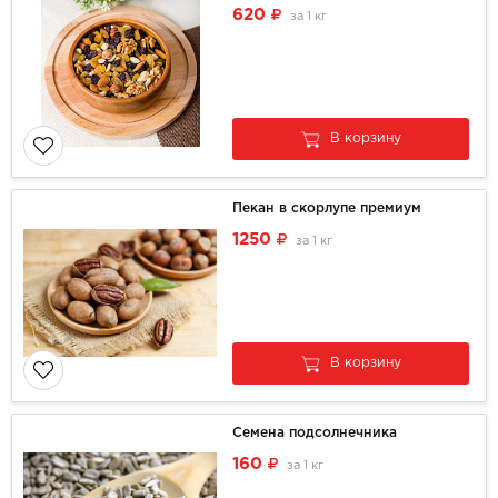
620
за
1 кг
В корзину
Пекан в скорлупе премиум
1250
за
1 кг
В корзину
Семена подсолнечника
160
за
1 кг