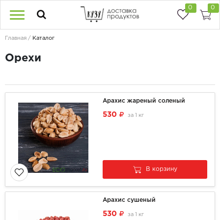
0
0
Главная
Каталог
Орехи
Арахис жареный соленый
530
за
1 кг
В корзину
Арахис сушеный
530
за
1 кг