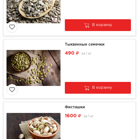
В корзину
Тыквенные семечки
490
за
1 кг
В корзину
Фисташки
1600
за
1 кг