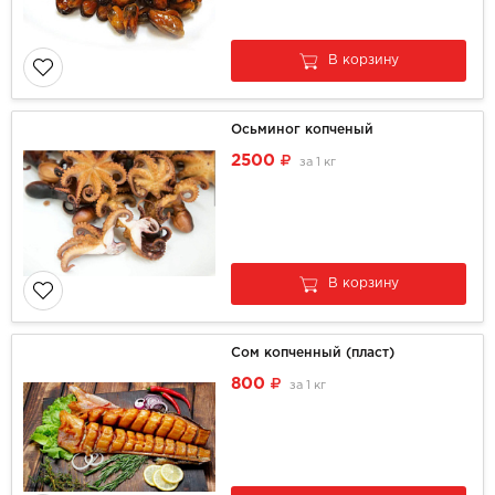
В корзину
Осьминог копченый
2500
за
1 кг
В корзину
Сом копченный (пласт)
800
за
1 кг