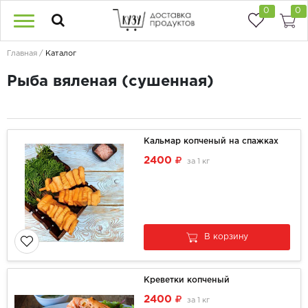
0
0
Главная
Каталог
Рыба вяленая (сушенная)
Кальмар копченый на спажках
2400
за
1 кг
В корзину
Креветки копченый
2400
за
1 кг