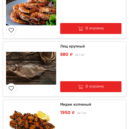
В корзину
Лещ крупный
880
за
1 кг
В корзину
Мидии копченый
1950
за
1 кг