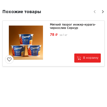
Похожие товары
Мягкий творог инжир-курага-
чернослив Сернур
78
за
1 кг
В корзину