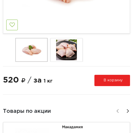
520
/
за
В корзину
1 кг
Товары по акции
Макадамия