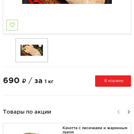
690
/
за
В корзину
1 кг
Товары по акции
Качотта с лисичками и жаренным
луком