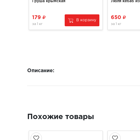
Груша крымская
Люля кебаб из
179
650
В корзину
за
1 кг
за
1 кг
Описание:
Похожие товары