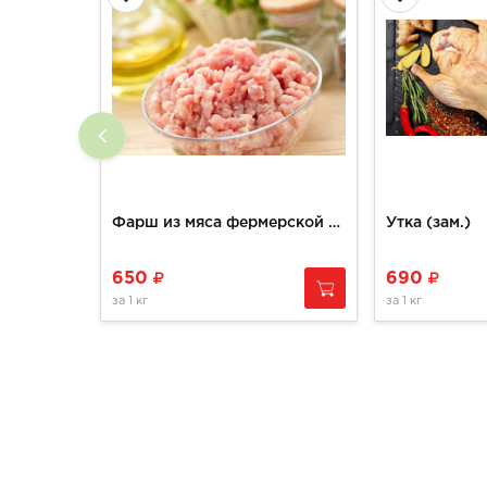
Фарш из мяса фермерской курицы
Утка (зам.)
650
690
за
1 кг
за
1 кг