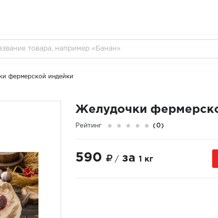
ки фермерской индейки
Желудочки фермерско
Рейтинг
(0)
590
за
/
1 кг