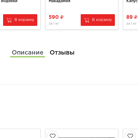
 индейки
Макадамия
Капус
590
89
В корзину
В корзину
за
1 кг
за
1 кг
Описание
Отзывы