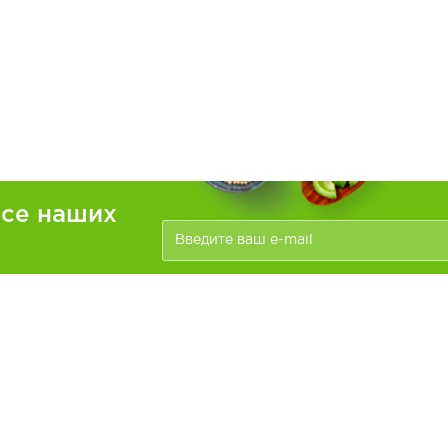
рсе наших
ателям
Информация
зать
Доставка и оплата
О компании