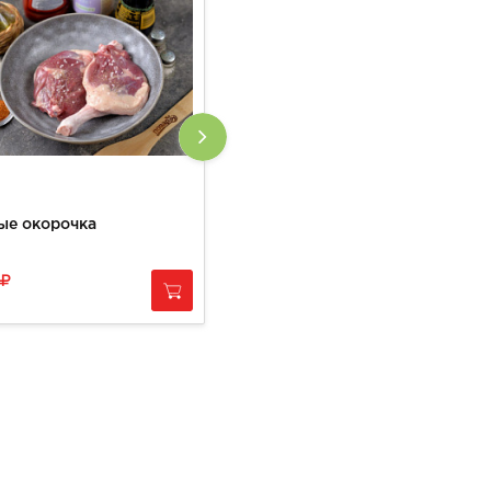
ые окорочка
Крылышки куриные охлажденные
450
за
1 кг