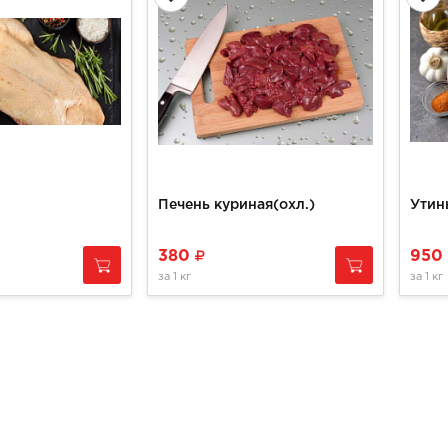
Печень куриная(охл.)
Утин
380
950
за
1 кг
за
1 кг