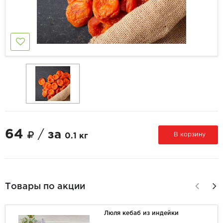
64
/
за
В корзину
0.1 кг
Товары по акции
Люля кебаб из индейки