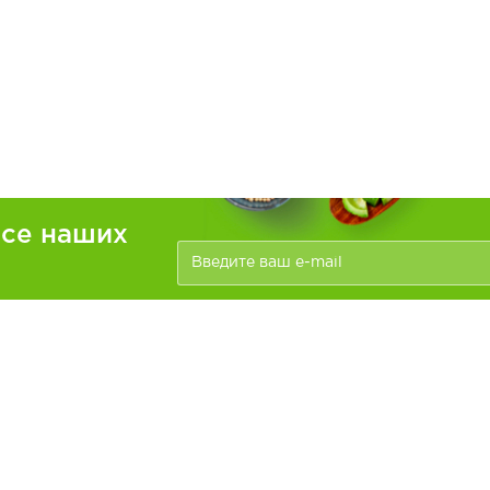
рсе наших
ателям
Информация
зать
Доставка и оплата
О компании