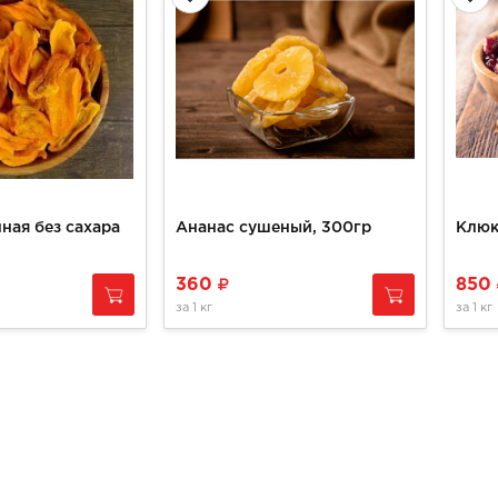
ная без сахара
Ананас сушеный, 300гр
Клюк
360
850
за
1 кг
за
1 кг