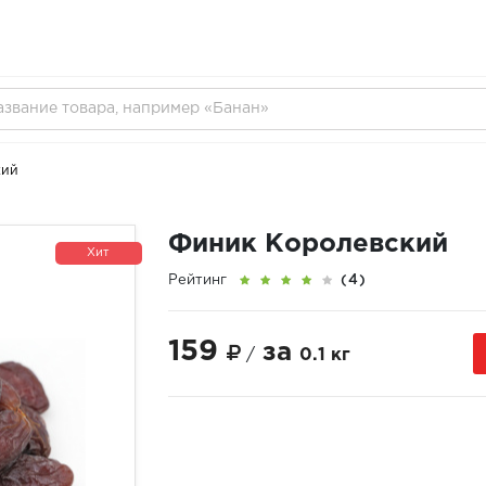
кий
Финик Королевский
Хит
Рейтинг
(4)
159
за
/
0.1 кг