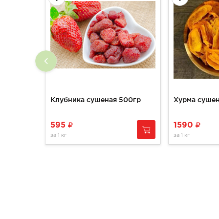
Клубника сушеная 500гр
Хурма сушен
595
1590
за
1 кг
за
1 кг