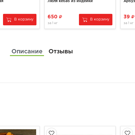
ая
Люля кебаб из индейки
Арбуз
650
39
В корзину
В корзину
за
1 кг
за
1 кг
Описание
Отзывы