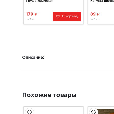
Груша крымская
Капуста цветн
179
89
В корзину
за
1 кг
за
1 кг
Описание:
Похожие товары