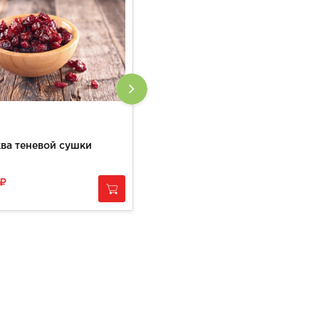
ва теневой сушки
Вишня теневой сушки
900
за
1 кг