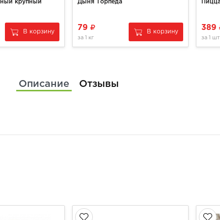
сный крупный
Дыня Торпеда
79
389
В корзину
В корзину
за
1 кг
за
1 шт
Описание
Отзывы