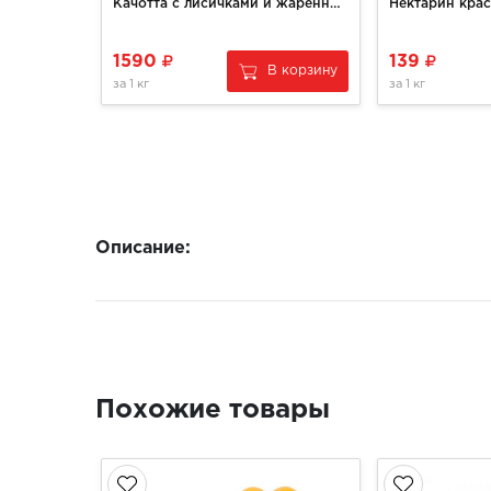
Качотта с лисичками и жаренным луком
Нектарин кра
1590
139
В корзину
за
1 кг
за
1 кг
Описание:
Похожие товары