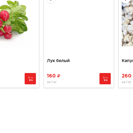
Лук белый
160
260
за
1 кг
за
1 кг