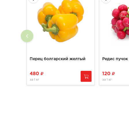
Перец болгарский желтый
Редис пучок
480
120
за
1 кг
за
1 кг