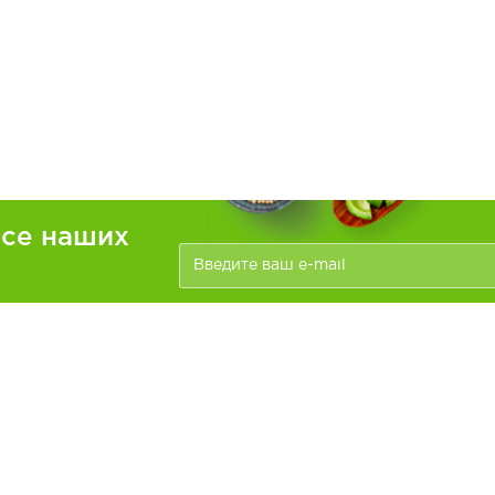
рсе наших
ателям
Информация
зать
Доставка и оплата
О компании