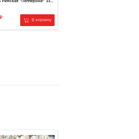
Пицца Римская "Пепперони" 330гр
Голени куриные охлажденные
269
В корзину
В корзину
за
1 кг