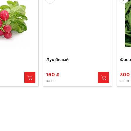
Лук белый
160
30
за
1 кг
за
1 кг