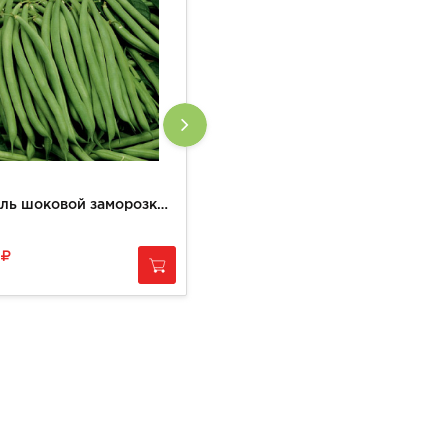
Фасоль шоковой заморозки, вес
Брокколи шоковой заморозки, вес
0
360
за
1 кг