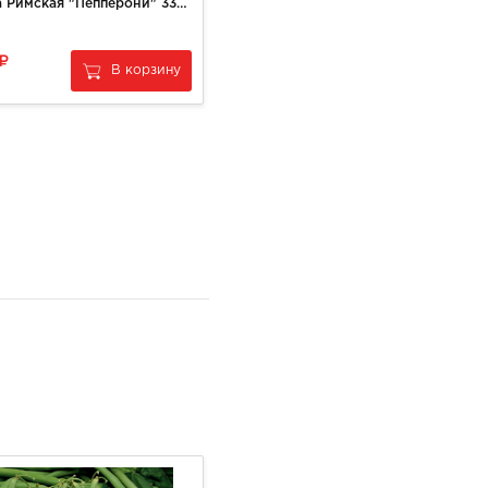
Пицца Римская "Пепперони" 330гр
Нектарин красный крупный
139
В корзину
В корзину
за
1 кг