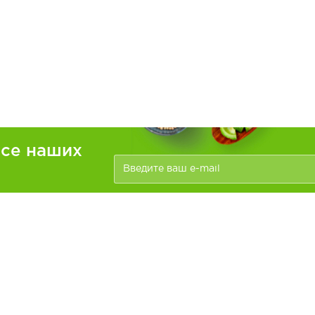
рсе наших
ателям
Информация
зать
Доставка и оплата
О компании