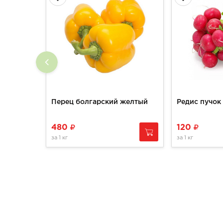
Перец болгарский желтый
Редис пучок
480
120
за
1 кг
за
1 кг