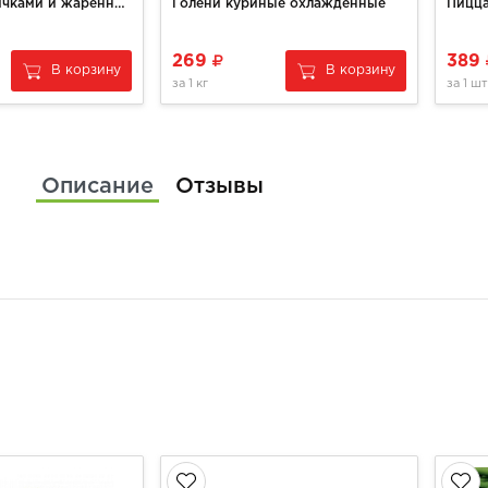
Качотта с лисичками и жаренным луком
Голени куриные охлажденные
269
389
В корзину
В корзину
за
1 кг
за
1 шт
Описание
Отзывы