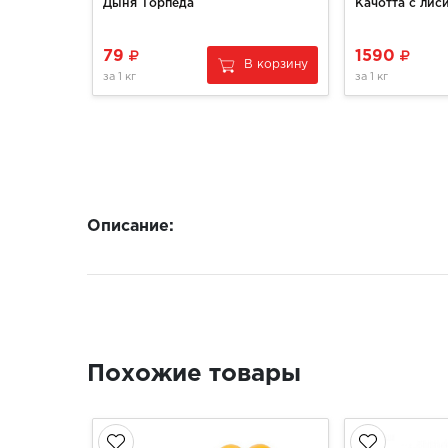
Дыня Торпеда
79
1590
В корзину
за
1 кг
за
1 кг
Описание:
Похожие товары