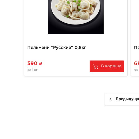
Пельмени "Русские" 0,8кг
П
590
6
В корзину
за
1 кг
за
Предыдуща