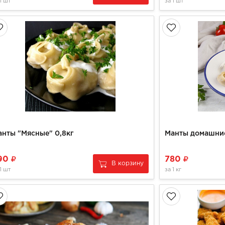
1 шт
за
1 шт
анты "Мясные" 0,8кг
Манты домашни
90
780
В корзину
1 шт
за
1 кг