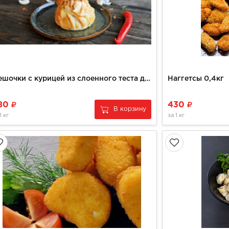
Мешочки с курицей из слоенного теста домашние
Наггетсы 0,4кг
80
430
В корзину
1 кг
за
1 кг