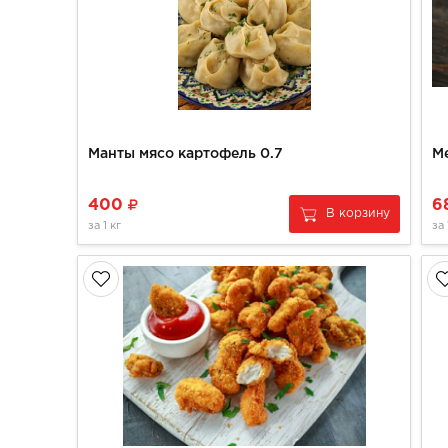
Манты мясо картофель 0.7
400
6
В корзину
за
1 кг
за