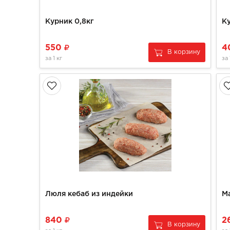
Курник 0,8кг
К
550
4
В корзину
за
1 кг
за
Люля кебаб из индейки
М
840
2
В корзину