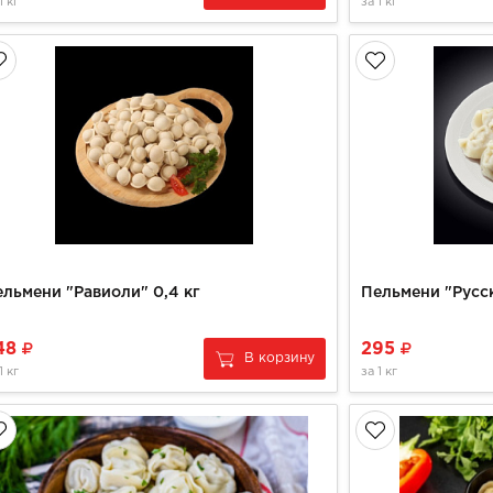
1 кг
за
1 кг
льмени "Равиоли" 0,4 кг
Пельмени "Русск
48
295
В корзину
1 кг
за
1 кг