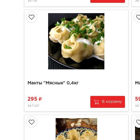
за
1 кг
за
Манты "Мясные" 0,4кг
М
295
5
В корзину
за
1 шт
за