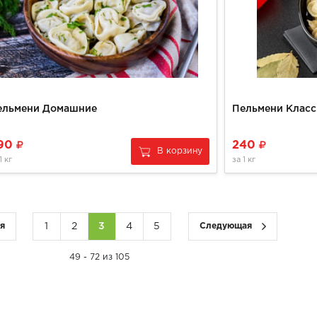
ельмени Домашние
Пельмени Класс
90
240
В корзину
1 кг
за
1 кг
я
1
2
3
4
5
Следующая
49 - 72 из 105