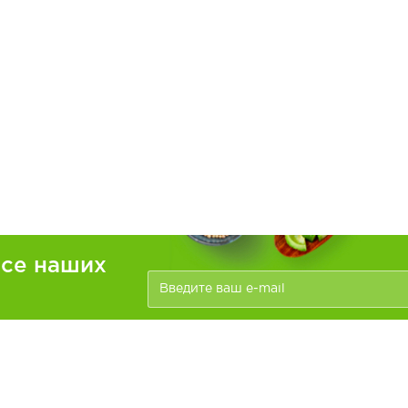
рсе наших
ателям
Информация