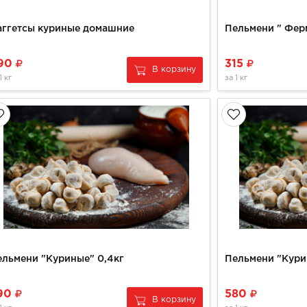
аггетсы куриные домашние
Пельмени " Фер
90
315
В корзину
1 кг
за
1 кг
ельмени "Куриные" 0,4кг
Пельмени "Кури
90
580
В корзину