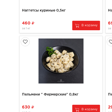
Наггетсы куриные 0,5кг
Н
460
6
В корзину
за
1 кг
за
Пельмени " Фермерские" 0,8кг
П
630
2
В корзину