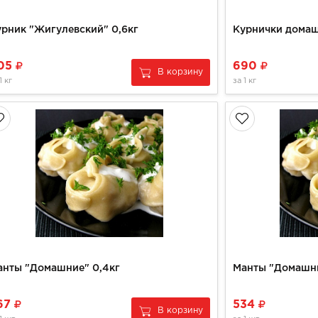
урник "Жигулевский" 0,6кг
05
690
В корзину
1 кг
за
1 кг
анты "Домашние" 0,4кг
Манты "Домашни
67
534
В корзину