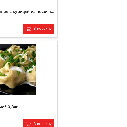
Курнички домашние с курицей из песочного теста
В корзину
е" 0,8кг
В корзину