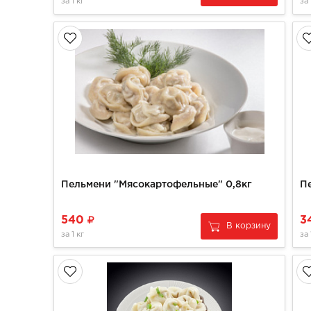
за
1 кг
за
Пельмени "Мясокартофельные" 0,8кг
Пе
540
3
В корзину
за
1 кг
за