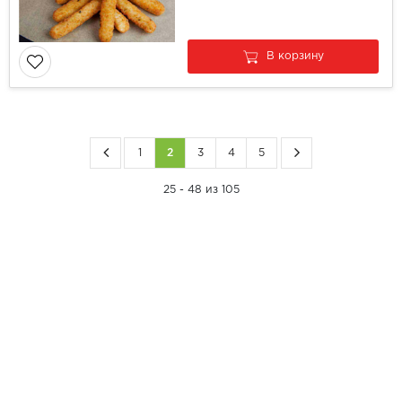
В корзину
1
2
3
4
5
25 - 48 из 105