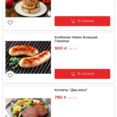
В корзину
Колбаски Чикен Большая
Глушица
900
за
1 кг
В корзину
Котлеты "Два мяса"
790
за
1 кг