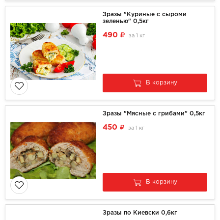
Зразы "Куриные с сыроми
зеленью" 0,5кг
490
за
1 кг
В корзину
Зразы "Мясные с грибами" 0,5кг
450
за
1 кг
В корзину
Зразы по Киевски 0,6кг