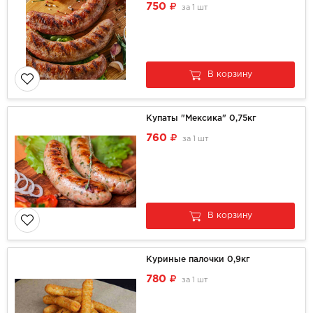
750
за
1 шт
В корзину
Купаты "Мексика" 0,75кг
760
за
1 шт
В корзину
Куриные палочки 0,9кг
780
за
1 шт