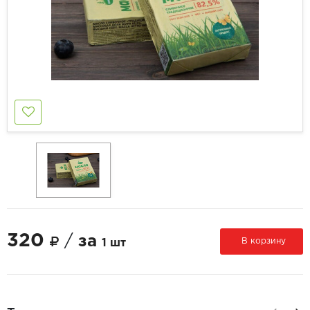
320
/
за
В корзину
1 шт