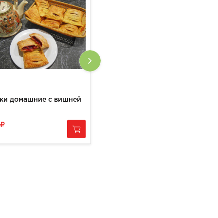
ки домашние с вишней
Мешочки с курицей из слоенного теста домашние
680
за
1 кг