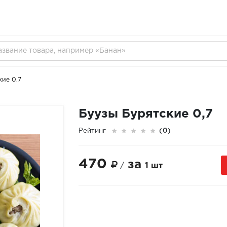
кие 0,7
Буузы Бурятские 0,7
Рейтинг
(0)
470
за
/
1 шт