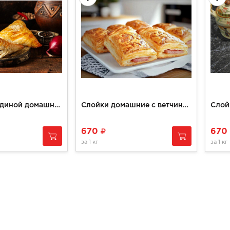
Самса с говядиной домашняя
Слойки домашние с ветчиной и сыром
Слой
670
670
за
1 кг
за
1 кг