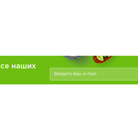
рсе наших
ателям
Информация
зать
Доставка и оплата
О компании