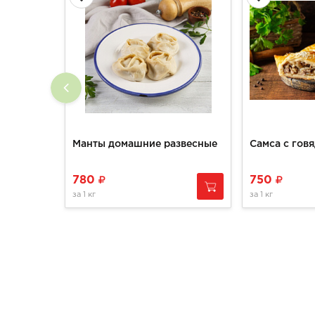
Манты домашние развесные
780
750
за
1 кг
за
1 кг