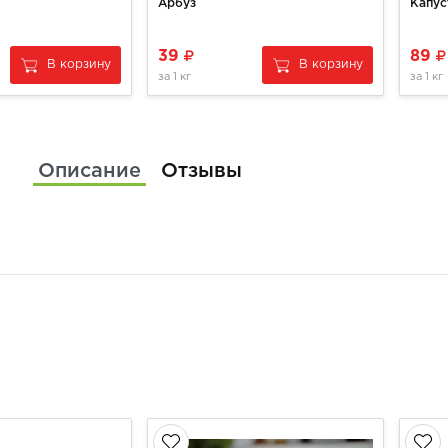
Арбуз
Капус
39
89
В корзину
В корзину
за
1 кг
за
1 кг
Описание
Отзывы