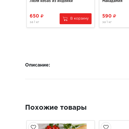
Люля кебаб из индейки
Макадамия
650
590
В корзину
за
1 кг
за
1 кг
Описание:
Похожие товары