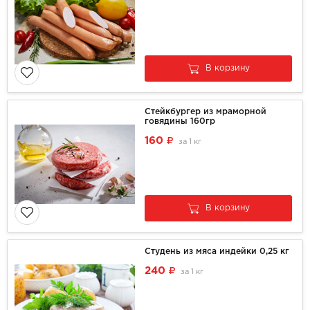
В корзину
Стейкбургер из мраморной
говядины 160гр
160
за
1 кг
В корзину
Студень из мяса индейки 0,25 кг
240
за
1 кг