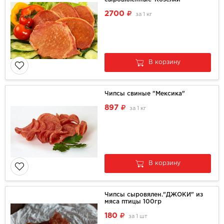
2700
за
1 кг
В корзину
Чипсы свиные "Мексика"
897
за
1 кг
В корзину
Чипсы сыровялен."ДЖОКИ" из
мяса птицы 100гр
180
за
1 шт