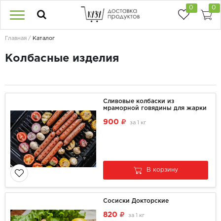
0
0
Главная
Каталог
Колбасные изделия
Сливовые колбаски из
мраморной говядины для жарки
900
за
1 кг
В корзину
Сосиски Докторские
820
за
1 кг