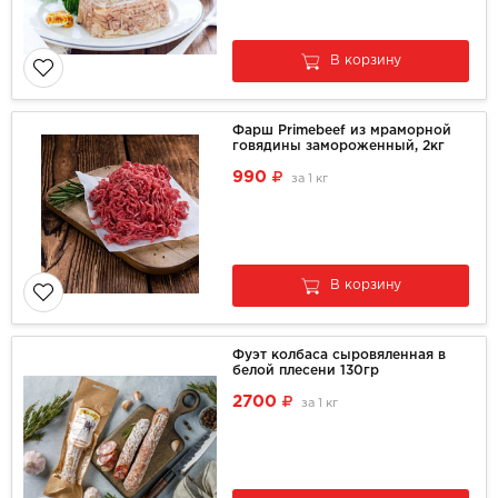
В корзину
Фарш Primebeef из мраморной
говядины замороженный, 2кг
990
за
1 кг
В корзину
Фуэт колбаса сыровяленная в
белой плесени 130гр
2700
за
1 кг