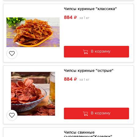
Чипсы куриные "классика"
884
за
1 кг
В корзину
Чипсы куриные "острые"
884
за
1 кг
В корзину
Чипсы свинные
сыровяленные"Козелки"