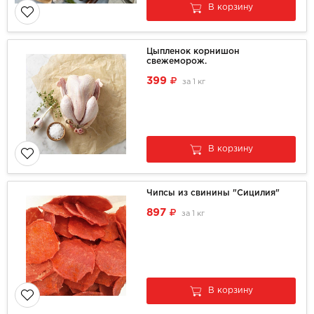
В корзину
Цыпленок корнишон
свежеморож.
399
за
1 кг
В корзину
Чипсы из свинины "Сицилия"
897
за
1 кг
В корзину