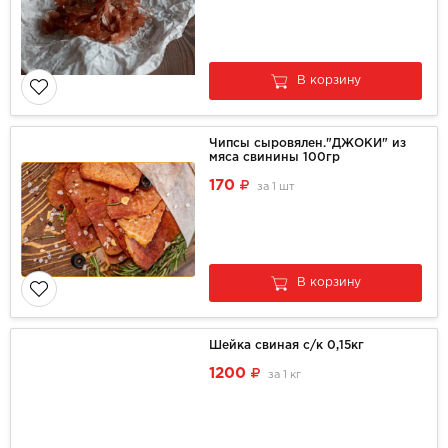
В корзину
Чипсы сыровялен."ДЖОКИ" из
мяса свинины 100гр
170
за
1 шт
В корзину
Шейка свиная с/к 0,15кг
1200
за
1 кг