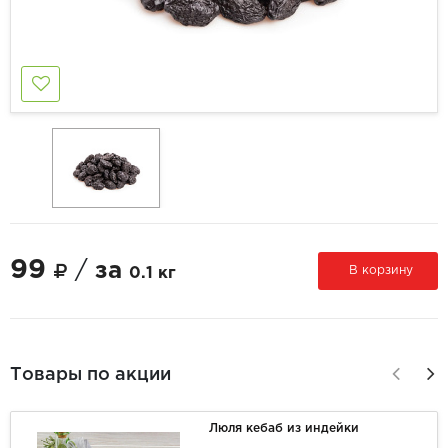
99
/
за
В корзину
0.1 кг
Товары по акции
Люля кебаб из индейки